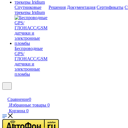
Спутниковые
Решения
Документация
Сертификаты
С
трекеры Iridium
Беспроводные
GPS/
ГЛОНАСС/GSM
датчики и
электронные
пломбы
Сравнение
0
Избранные товары
0
Корзина
0