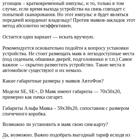
угонщик – кратковременный импульс, и то, только в том
случае, если время выхода устройства на связь совпадет с
попыткой сканирования. Но этот импульс и будет являться
передачей координат владельцу! Против маяков-закладок этот
метод абсолютно неэффективен.
Остается один вариант — искать вручную.
Рекомендуется основательно подойти к вопросу установки
устройства. Не стоит размещать маяк в легкодоступные места
(под сиденьем, обшивки дверей, подголовники и т.п.) Самое
важное — скрытно разместить устройство. Такие места в
автомобиле существуют и их немало.
Какие габаритные размеры у маяков АвтоФон?
Модели SE, SE+, D Маяк имеют габариты — 70х50х20,
примерно как пачка сигарет.
Габариты Альфа Маяка – 59х38х20, сопоставим с размером
спичечного коробка.
Возможно ли установить в маяк свою сим-карту?
Да, возможно. Важно подобрать выгодный тариф исходя из