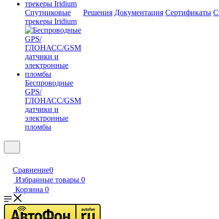
Спутниковые
Решения
Документация
Сертификаты
С
трекеры Iridium
Беспроводные
GPS/
ГЛОНАСС/GSM
датчики и
электронные
пломбы
Сравнение
0
Избранные товары
0
Корзина
0