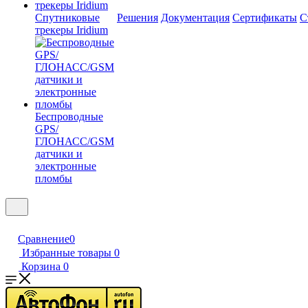
Спутниковые
Решения
Документация
Сертификаты
С
трекеры Iridium
Беспроводные
GPS/
ГЛОНАСС/GSM
датчики и
электронные
пломбы
Сравнение
0
Избранные товары
0
Корзина
0