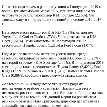
Согласно подсчетам, в рэнкинг угонов в I полугодии 2019 г.
вошли три автомобиля марки KIA, при этом лидером по
частоте угонов стал кроссовер KIA Sportage (2,16%). Он
занимал одну из лидирующих позиций и в сезоне 2016-2017
гг.
На втором месте находится KIA Rio (1,88%), на третьем –
Toyota Land Cruiser Prado (1,73%). Четвертое место за KIA
Ceed (1,61%). Замыкают топ-6 в I полугодии 2019 г.
автомобили Hyundai Solaris (1,21%) и Ford Focus (1,07%).
Годом ранее на первом месте по угоняемости среди
автомобилей клиентов компании были KIA Sorento (3,23%),
на второй строчке – KIA Sportage (2,55%). В I полугодии 2018
г. угонщики также предпочитали Toyota Camry (2,42%), Ford
Kuga (1,55%) и Nissan X-TRAIL (1,4%). Замыкали топ Hyundai
Creta (0,88%), сообщила пресс-служба страховщика.
«Автомобили KIA чаще всего угоняются ради их
последующего разбора на запчасти. Причин для этого
несколько: рост стоимости запчастей и высокий спрос на них
в силу обилия автомобилей данной марки на российском
рынке», – отметил Илья Григорьев, директор департамента
андеррайтинга автострахования компании