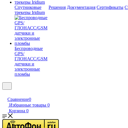
Спутниковые
Решения
Документация
Сертификаты
С
трекеры Iridium
Беспроводные
GPS/
ГЛОНАСС/GSM
датчики и
электронные
пломбы
Сравнение
0
Избранные товары
0
Корзина
0