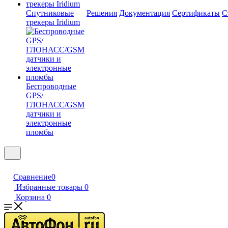
Спутниковые
Решения
Документация
Сертификаты
С
трекеры Iridium
Беспроводные
GPS/
ГЛОНАСС/GSM
датчики и
электронные
пломбы
Сравнение
0
Избранные товары
0
Корзина
0