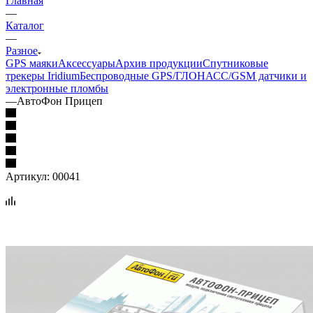
Главная
—
Каталог
—
Разное
GPS маяки
Аксессуары
Архив продукции
Спутниковые
трекеры Iridium
Беспроводные GPS/ГЛОНАСС/GSM датчики и
электронные пломбы
—
АвтоФон Прицеп
Артикул:
00041